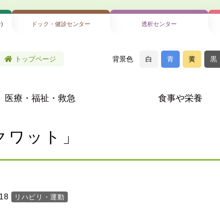
)
ドック・健診センター
透析センター
白
青
黄
黒
トップページ
医療・福祉・救急
食事や栄養
クワット」
.18
リハビリ・運動