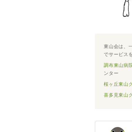
東山会は、
でサービス
調布東山病
ンター
桜ヶ丘東山
喜多見東山