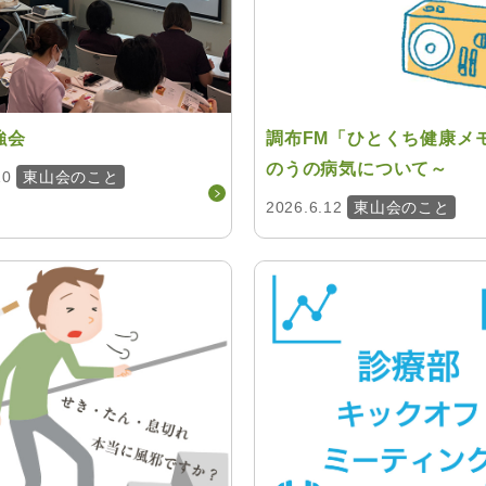
強会
調布FM「ひとくち健康メ
のうの病気について～
10
東山会のこと
2026.6.12
東山会のこと