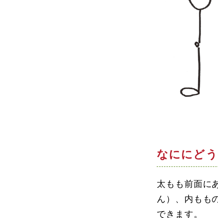
なににどう
太もも前面に
ん）、内もも
できます。