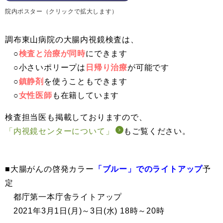
院内ポスター（クリックで拡大します）
調布東山病院の大腸内視鏡検査は、
○
検査と治療が同時
にできます
○小さいポリープは
日帰り治療
が可能です
○
鎮静剤
を使うこともできます
○
女性医師
も在籍しています
検査担当医も掲載しておりますので、
「内視鏡センターについて」
もご覧ください。
■大腸がんの啓発カラー
「ブルー」でのライトアップ
予
定
都庁第一本庁舎ライトアップ
2021年3月1日(月)～3日(水) 18時～20時